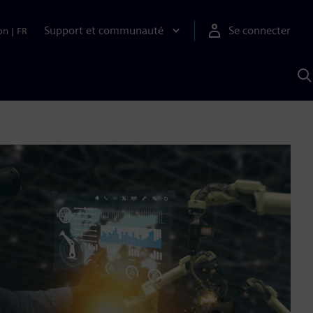
Support et communauté
Se connecter
on
|
FR
R
a
S