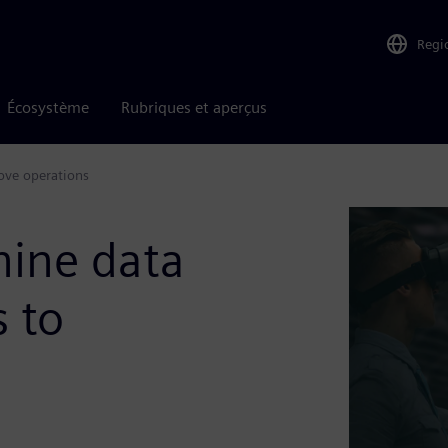
Regi
Écosystème
Rubriques et aperçus
ove operations
hine data
 to