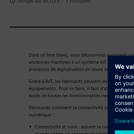
Temps de lecture : 5 minutes
Dans ce livre blanc, vous découvrirez comment co
anciennes machines à un système IoT hébergé sur le
processus de digitalisation en toute sécurité.
Grâce à IIoT, les fabricants peuvent donner une sec
équipements. Pour ce faire, il faut d'abord que ce
dotés de toutes les fonctionnalités nécessaires à l
Découvrez comment la connectivité peut accélérer v
numérique :
Connectivité et suivi - assurer la connectivité e
monde entier, en regroupant toutes les donnée