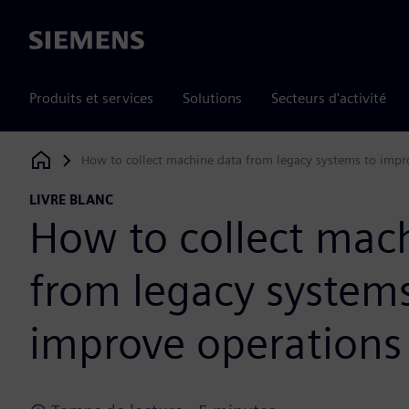
Siemens
Produits et services
Solutions
Secteurs d'activité
How to collect machine data from legacy systems to impr
Siemens Digital Industries Software
LIVRE BLANC
How to collect mac
from legacy systems
improve operations