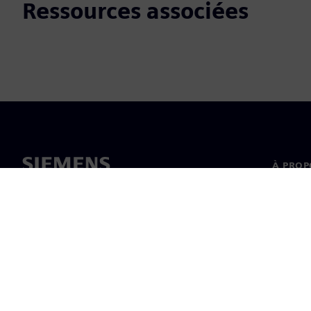
Ressources associées
À PROP
À propo
Directi
Actualit