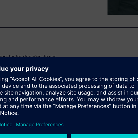
nnecter les données de vos
 cloud, afin d'accélérer votre
onde vie à leurs anciens
s anciens systèmes soient
a collecte de données.
otre transition vers le
ntre plusieurs usines dans le
s des machines sur une seule