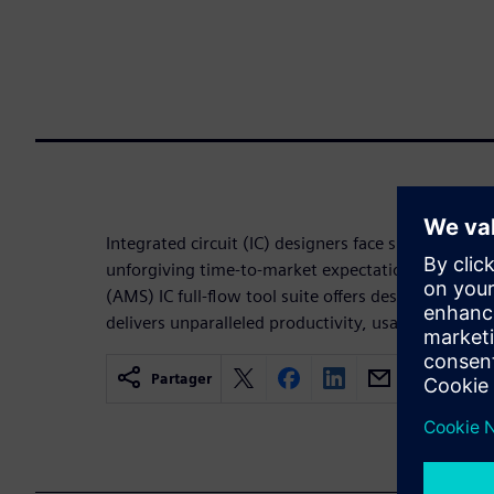
Integrated circuit (IC) designers face significant 
unforgiving time-to-market expectations. Siemens
(AMS) IC full-flow tool suite offers designers a cost
delivers unparalleled productivity, usability and p
Partager