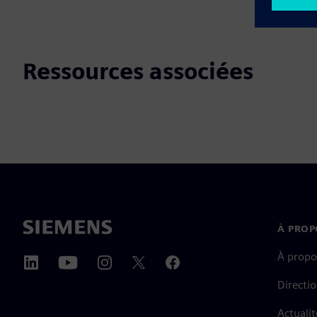
Ressources associées
À PROP
À propo
Directi
Actualit