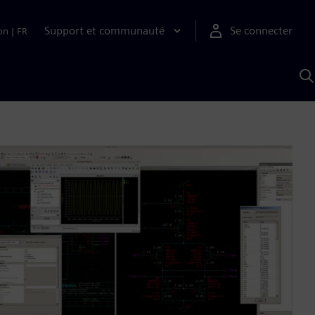
Support et communauté
Se connecter
on
|
FR
R
a
S