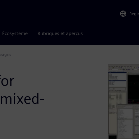
Regi
Écosystème
Rubriques et aperçus
esigns
for
 mixed-