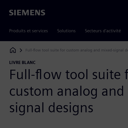
Siemens
Produits et services
Solutions
Secteurs d'activité
Full-flow tool suite for custom analog and mixed-signal d
Siemens Digital Industries Software
LIVRE BLANC
Full-flow tool suite 
custom analog and
signal designs