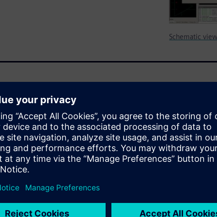
Schematic view
developmental challenges and
 EDA’s analog/mixed-signal
-effective alternative that
rice-performance.