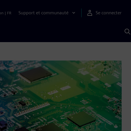
Support et communauté
Se connecter
on
|
FR
R
a
S