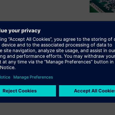
urrent fast enough to meet
 circuits. As the voltage
limited frequency range,
ovide a low impedance path
s a simulation methodology to
se the results to evaluate
nce reducing jitter can
e