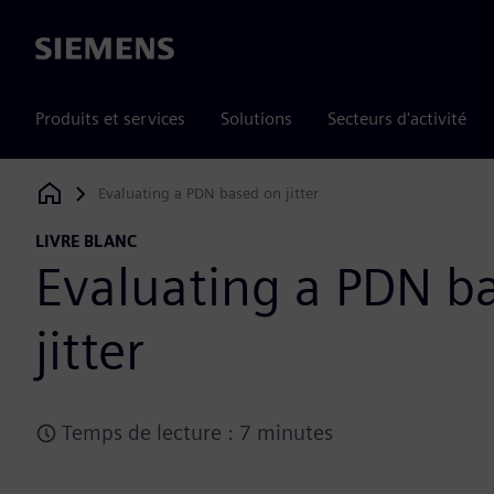
Siemens
Produits et services
Solutions
Secteurs d'activité
Evaluating a PDN based on jitter
Siemens Digital Industries Software
LIVRE BLANC
Evaluating a PDN b
jitter
Temps de lecture : 7 minutes