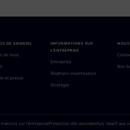
OS DE SIEMENS
INFORMATIONS SUR
NOUS
L'ENTREPRISE
s de nous
Conta
Entreprise
on
Nos b
Relations investisseurs
és et presse
Stratégie
rmations sur l'entreprise
Protection des données
Avis relatif aux 