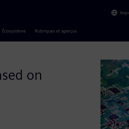
Regi
Écosystème
Rubriques et aperçus
ased on