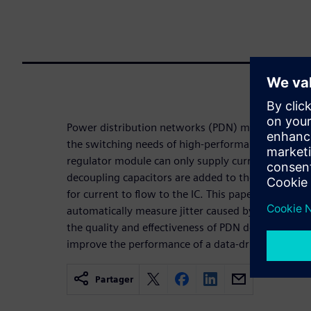
Power distribution networks (PDN) must supply c
the switching needs of high-performance integrated
regulator module can only supply current up to a 
decoupling capacitors are added to the PDN to pr
for current to flow to the IC. This paper describe
automatically measure jitter caused by a PDN and u
the quality and effectiveness of PDN decoupling, si
improve the performance of a data-driven interfac
Partager