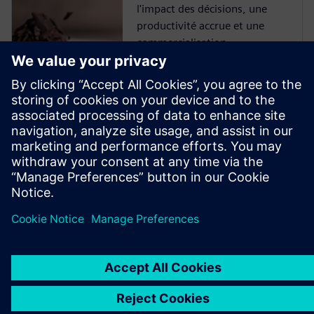
l'impact des décisions, une
productivité accrue et une
commercialisation...