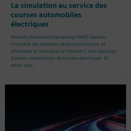
La simulation au service des
courses automobiles
électriques
Williams Advanced Engineering (WAE) domine
l'industrie des batteries haute performance, et
développe le Li-ion pour la Formule E ainsi que pour
d'autres compétitions de courses électriques. En
savoir plus.