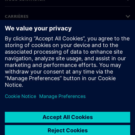
CARRIÈRES
©
Siemens
2026
Informations sur l'entreprise
Protection des données
Avis relatif aux cookies
Conditions d'utilisation
ID numérique
Lanceurs d’alerte