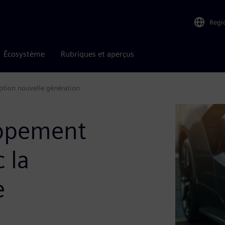
Regi
Écosystème
Rubriques et aperçus
ption nouvelle génération
oppement
 la
e