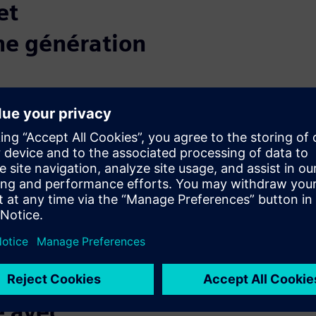
et
ne génération
permet aux constructeurs
 développement de produits
e nouveaux produits plus
n synchronisant les
 l'écosystème de
alidation virtuelle peuvent
eption très tôt, afin de
e les défaillances et d'éviter
 la
e avec