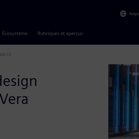
Regi
Écosystème
Rubriques et aperçus
 NVL72
design
 Vera