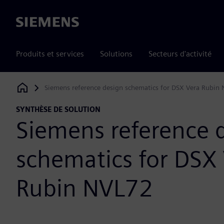
Siemens
Produits et services
Solutions
Secteurs d'activité
Siemens reference design schematics for DSX Vera Rubin
Siemens Digital Industries Software
SYNTHÈSE DE SOLUTION
Siemens reference 
schematics for DSX
Rubin NVL72