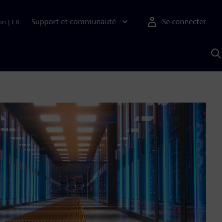
Support et communauté
Se connecter
on
|
FR
R
a
S