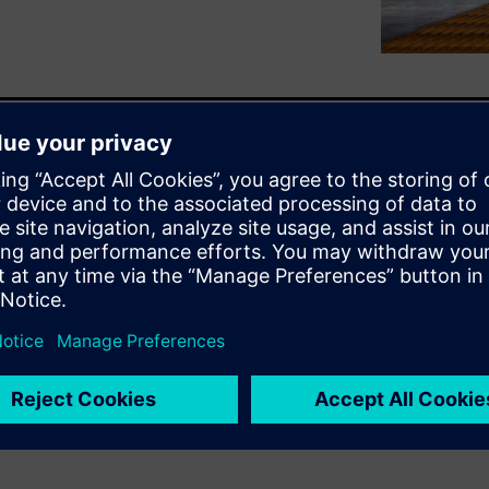
AI infrastructure with
hile optimizing availability,
ium- and low-voltage