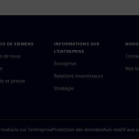
OS DE SIEMENS
INFORMATIONS SUR
NOUS
L'ENTREPRISE
s de nous
Conta
Entreprise
on
Nos b
Relations investisseurs
és et presse
Stratégie
rmations sur l'entreprise
Protection des données
Avis relatif aux 