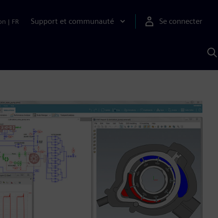
Support et communauté
Se connecter
on
|
FR
R
a
S