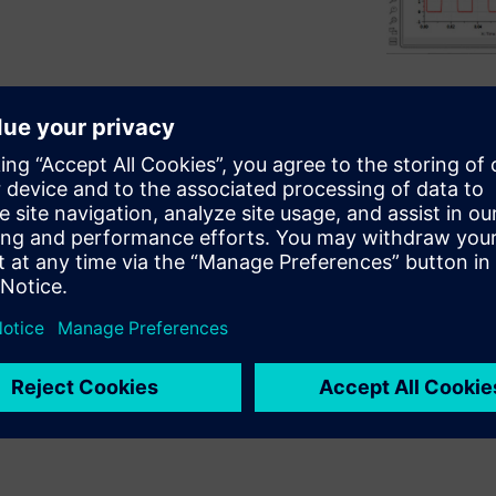
n platform that allows design
of systems virtually. The
gineers to quickly model and
ng validated model libraries.
productive with the software.
cuts to using Simcenter