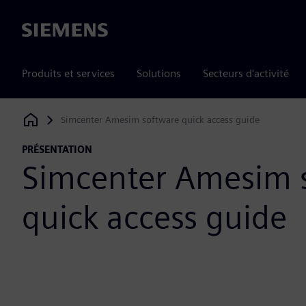
Siemens
Produits et services
Solutions
Secteurs d'activité
Simcenter Amesim software quick access guide
Siemens Digital Industries Software
PRÉSENTATION
Simcenter Amesim 
quick access guide