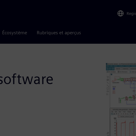
Regi
Écosystème
Rubriques et aperçus
software