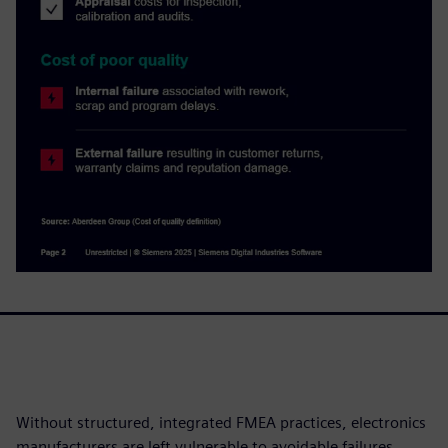
Without structured, integrated FMEA practices, electronics
manufacturers are left vulnerable to avoidable failures,