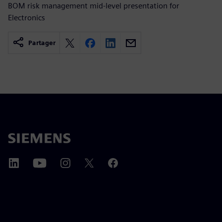
BOM risk management mid-level presentation for
Electronics
Partager