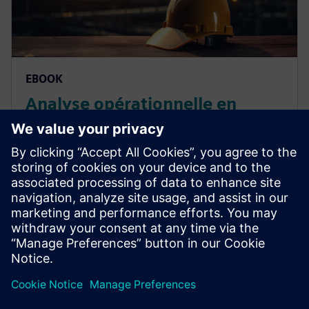
EBOOK
Analyse opérationnelle en
temps réel dans le secteur de
l'énergie et les services publics
Naviguez dans les eaux difficiles du secteur de
l'énergie et des services publics grâce à une approche
de la digitalisation qui relie les usines, les systèmes et
les équipements. Lisez cet eBook pour en savoir plus.