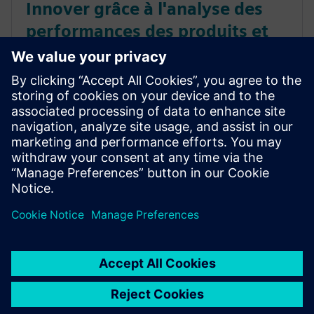
Innover grâce à l'analyse des
performances des produits et
de la fabrication dans le secteur
des PGC
Découvrez comment les entreprises de biens de
consommation courante tirent parti des plates-
formes low code pour répondre aux demandes
croissantes des consommateurs.