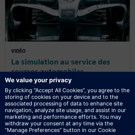
VIDÉO
La simulation au service des
courses automobiles
électriques
Williams Advanced Engineering (WAE) domine
l'industrie des batteries haute performance, et
développe le Li-ion pour la Formule E ainsi que pour
d'autres compétitions de courses électriques. En
savoir plus.