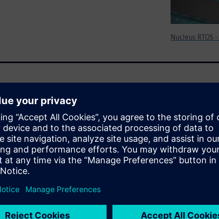
Nucleus RTOS -
 IP, tools, and partner
 ideal for applications where a
 management, and deterministic