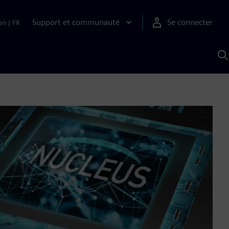
Support et communauté
Se connecter
on
|
FR
R
a
S