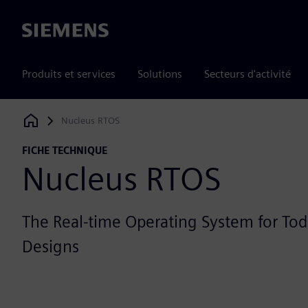
Siemens
Produits et services
Solutions
Secteurs d'activité
Nucleus RTOS
Siemens Digital Industries Software
FICHE TECHNIQUE
Nucleus RTOS
The Real-time Operating System for To
Designs