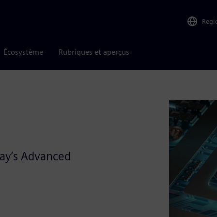
Regi
Écosystème
Rubriques et aperçus
day’s Advanced