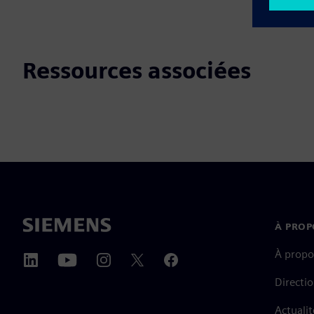
Ressources associées
À PROP
À propo
Directi
Actualit