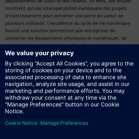
dépassements de coûts et des retards. En effet, des études
montrent qu'une interopérabilité inadéquate des projets
d'investissement peut entraîner une perte de valeur de
plusieurs milliards. L'excellence du cycle de vie numérique
fournit une solution permettant aux entreprises de
connecter les équipements physiques et numériques, de
rationaliser la collaboration et d'améliorer la prise de
décision tout au long du cycle de vie des équipements.
Téléchargez la synthèse pour découvrir comment
l'excellence du cycle de vie numérique peut aider votre
organisation à optimiser ses performances et à renforcer sa
résilience dans un paysage énergétique en constante
évolution.
Partager