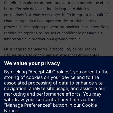
Cet eBook explore comment une approche numérique et en
boucle fermée de la gestion de la qualité aide les
entreprises à atteindre cet objectif. En intégrant la qualité à
chaque étape du développement des produits et des
processus, les équipes peuvent rationaliser la collaboration,
réduire les reprises coûteuses et accélérer le passage du
laboratoire à la production à grande échelle.
Qu'il s'agisse d'améliorer la traçabilité, de réduire les
risques ou de se conformer aux exigences émergentes
telles que le passeport batterie, la qualité devient le
fondement qui soutient à la fois l'innovation et le succès à
long terme. Découvrez comment cette stratégie permet
aux innovateurs en matière de matériaux pour batteries de
montrer la voie en fabriquant des matériaux plus
intelligents, plus sûrs et plus durables pour le monde de
demain.
Partager