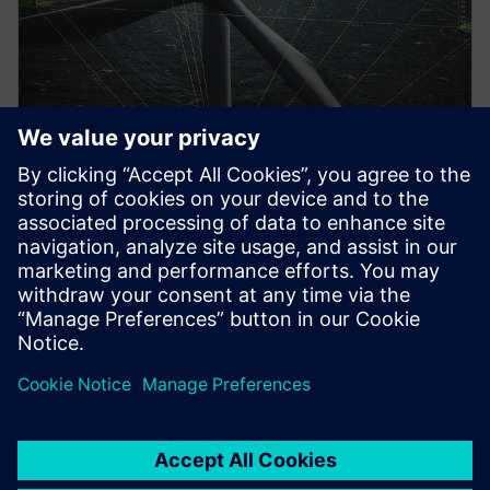
SYNTHÈSE DE SOLUTION
Innover dans le domaine de
l'ingénierie éolienne
De nouvelles capacités dans le secteur de
l&#39;ingénierie éolienne. Innovation avec Siemens.