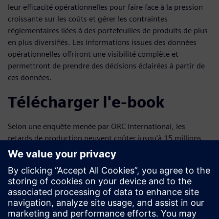
leur efficacité opérationnelles pour faire face à la pression
croissante sur les coûts et gérer les contraintes
réglementaires liées à des portefeuilles de produits de plus
en plus diversifiés. Les informations issues des données
opérationnelles offriront une visibilité complète et
permettront de prendre des décisions éclairées à partir de
ces données.
Télécharger l'e-book
Selon une enquête menée par ORC International, les
retards de production peuvent coûter jusqu'à 15 millions
de dollars par jour. En adoptant une approche de bout en
bout, les fabricants peuvent simplifier l'ingénierie des
processus et des installations, garantir une production
juste du premier coup et favoriser l'amélioration continue
pour atteindre leurs objectifs de production et saisir de
nouvelles opportunités de marché. Découvrez tous les