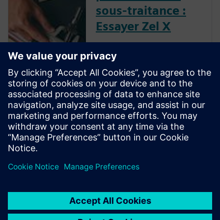
sous-traitance :
Essayer Zel X
Commencez votre parcours de
transformation numérique
avec Zel X, une collection
intégrée d'outils de
collaboration, de conception
mécanique, de simulation, de
fabrication et d'opérations.
Votre petite entreprise peut
accéder aux f...