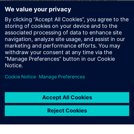
crucial dans les produits d’aujourd’hui
Les processus de conception collaborative et itérative
Comment relever les défis de la conception
électromécanique
Comment développer la collaboration entre vos équipes
de conception
Partager