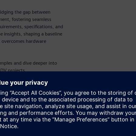
bridging the gap between
ment, fostering seamless
quirements, specifications, and
 insights, shaping a baseline
nd overcomes hardware
amples and dive deeper into
SDV projects.