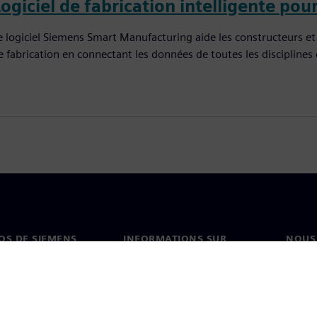
ogiciel de fabrication intelligente pou
e logiciel Siemens Smart Manufacturing aide les constructeurs et
e fabrication en connectant les données de toutes les disciplines d
OS DE SIEMENS
INFORMATIONS SUR
NOUS
L'ENTREPRISE
s de nous
Conta
Entreprise
on
Nos b
Relations investisseurs