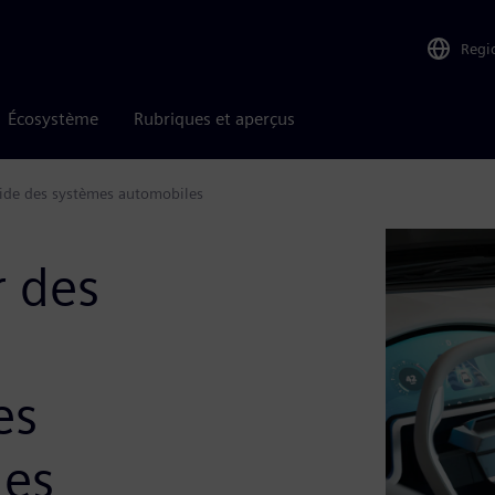
Regi
Écosystème
Rubriques et aperçus
uide des systèmes automobiles
r des
es
les