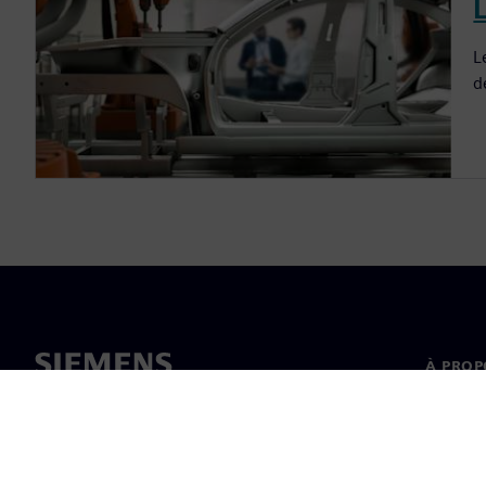
L
L
d
À PROP
À propo
Directi