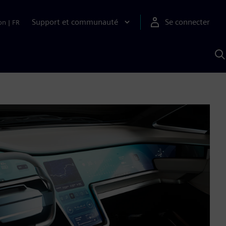
Support et communauté
Se connecter
on
|
FR
R
a
S