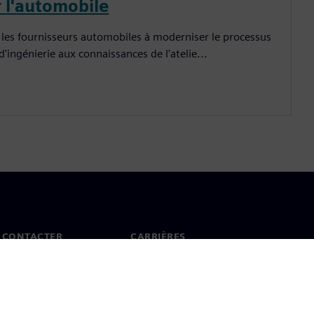
r l'automobile
 les fournisseurs automobiles à moderniser le processus
'ingénierie aux connaissances de l'atelie...
 CONTACTER
CARRIÈRES
ct
Offres d'emploi et carrières
ureaux dans le monde
Postes vacants