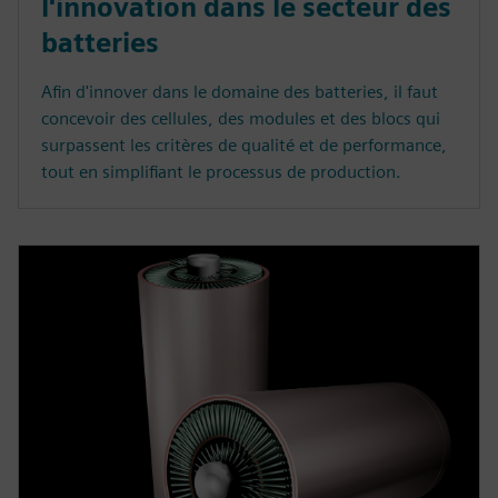
l'innovation dans le secteur des
batteries
Afin d'innover dans le domaine des batteries, il faut
concevoir des cellules, des modules et des blocs qui
surpassent les critères de qualité et de performance,
tout en simplifiant le processus de production.