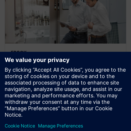
EBOOK
Analyse de rentabilisation de la
qualité des solutions PLM SaaS
basées sur le cloud
Pourquoi choisir une solution PLM SaaS basée sur le
cloud ?