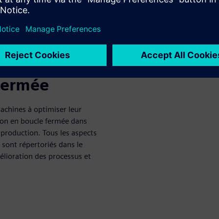
ra automatisée, la CAO/FAO
igence opérationnelle.
roduction de
essus de
 fermée
machines à optimiser leur
tion en boucle fermée dans
 production. Tous les aspects
e sont répertoriés dans le
élioration des processus et