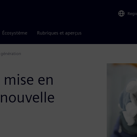
Regi
Écosystème
Rubriques et aperçus
e génération
: mise en
 nouvelle