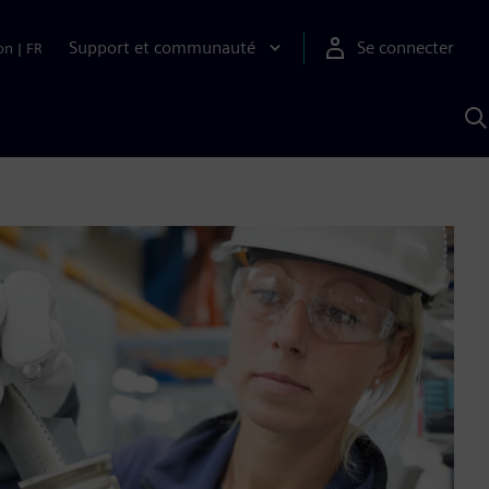
Support et communauté
Se connecter
on
|
FR
R
a
S