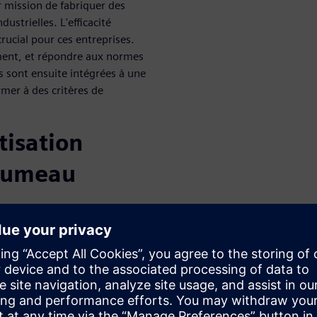
 mission de fabriquer des
strielles. L'efficacité
crucial pour ces entreprises.
ement, et répondre aux normes
les sont ensuite intégrées à une
mer à des critères de
tisation
 jumeau
urs de machines à fusionner
ues grâce à une boucle de
et de comprendre comment
 pièce influe sur le processus
ire de différentes manières,