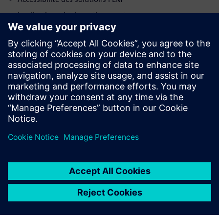
Implications des investissements
Déplacement de la charge informatique
Commencer petit, évoluer intelligemment
Mise à jour constante
Protection des données produit
Plus de flexibilité grâce au travail à distance
Partager