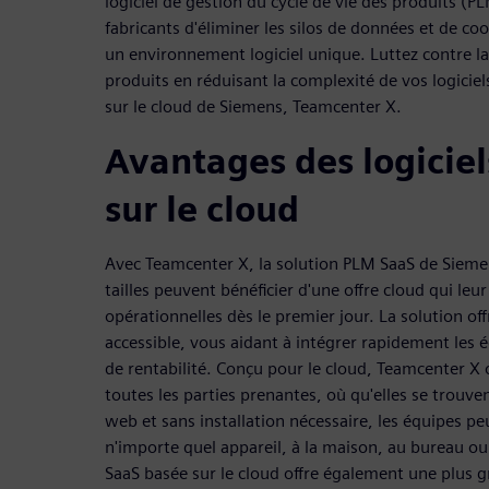
logiciel de gestion du cycle de vie des produits (
fabricants d'éliminer les silos de données et de co
un environnement logiciel unique. Luttez contre l
produits en réduisant la complexité de vos logiciel
sur le cloud de Siemens, Teamcenter X.
Avantages des logicie
sur le cloud
Avec Teamcenter X, la solution PLM SaaS de Siemen
tailles peuvent bénéficier d'une offre cloud qui leu
opérationnelles dès le premier jour. La solution off
accessible, vous aidant à intégrer rapidement les é
de rentabilité. Conçu pour le cloud, Teamcenter X 
toutes les parties prenantes, où qu'elles se trouve
web et sans installation nécessaire, les équipes peu
n'importe quel appareil, à la maison, au bureau ou d
SaaS basée sur le cloud offre également une plus gr