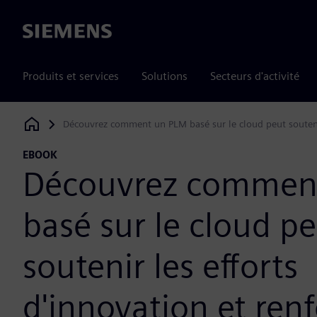
Siemens
Produits et services
Solutions
Secteurs d'activité
Découvrez comment un PLM basé sur le cloud peut soutenir 
Siemens Digital Industries Software
EBOOK
Découvrez commen
basé sur le cloud p
soutenir les efforts
d'innovation et renf