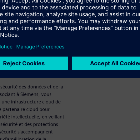
e cycle
et de fabrication des produits
visualiser l'intégralité de
des données
informatique
sécurité des données et de la
sociant à Siemens, vous
 une infrastructure cloud de
e partenaire cloud pour
iété intellectuelle, en veillant
sécurité et des protections
e sécurité s'accompagnent
s d'amélioration de la