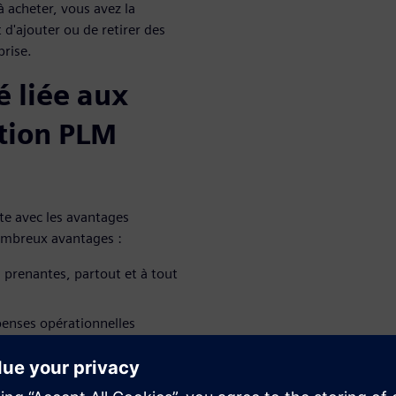
à acheter, vous avez la
t d'ajouter ou de retirer des
prise.
é liée aux
ution PLM
te avec les avantages
ombreux avantages :
 prenantes, partout et à tout
penses opérationnelles
minime
bilité de tirer parti de vos
sation de la conception, de