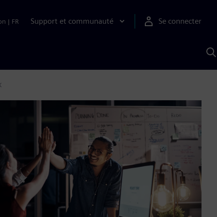
Support et communauté
Se connecter
on
|
FR
R
a
S
X