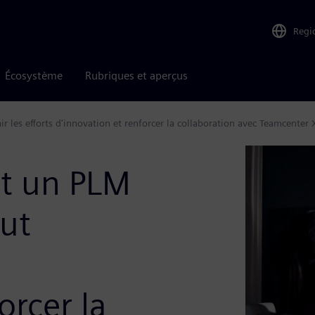
Regi
Écosystème
Rubriques et aperçus
les efforts d'innovation et renforcer la collaboration avec Teamcenter 
t un PLM
eut
orcer la