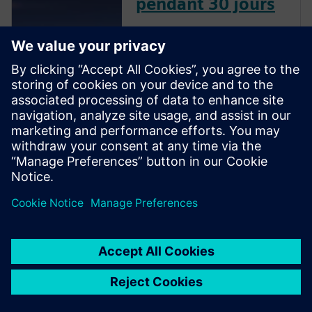
pendant 30 jours
Cette version d'essai gratuite
vous permettra de découvrir le
logiciel PLM cloud le plus
utilisé au monde. Découvrez
comment les autres
entreprises exploitent les
fonctionnalités de cette
solution pour travailler plus
efficacement...