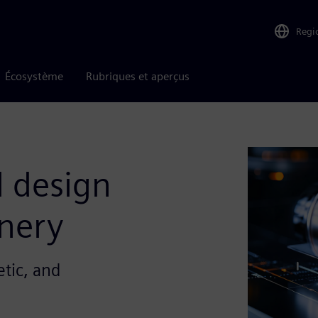
Regi
Écosystème
Rubriques et aperçus
l design
inery
etic, and