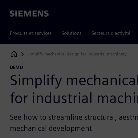
Siemens
Produits et services
Solutions
Secteurs d'activité
Simplify mechanical design for industrial machinery
Siemens Digital Industries Software
DEMO
Simplify mechanica
for industrial mach
See how to streamline structural, aesth
mechanical development