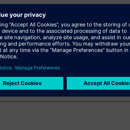
en elements into your
ntuitive and fast.
moving parts with precision
ier and more reliable.
ery manufacturers design
aster.