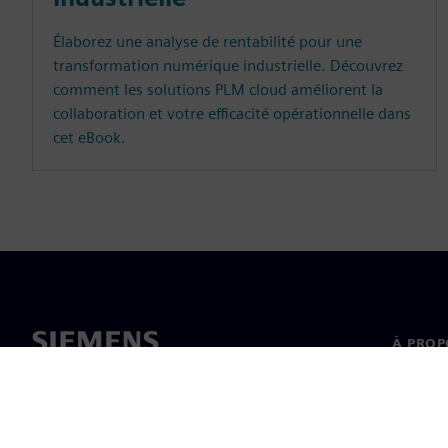
Élaborez une analyse de rentabilité pour une
transformation numérique industrielle. Découvrez
comment les solutions PLM cloud améliorent la
collaboration et votre efficacité opérationnelle dans
cet eBook.
À PROP
À propo
Directi