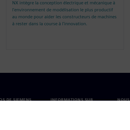
NX intègre la conception électrique et mécanique à
l'environnement de modélisation le plus productif
au monde pour aider les constructeurs de machines
à rester dans la course à l'innovation.
OS DE SIEMENS
INFORMATIONS SUR
NOUS
L'ENTREPRISE
s de nous
Conta
Entreprise
on
Nos b
Relations investisseurs