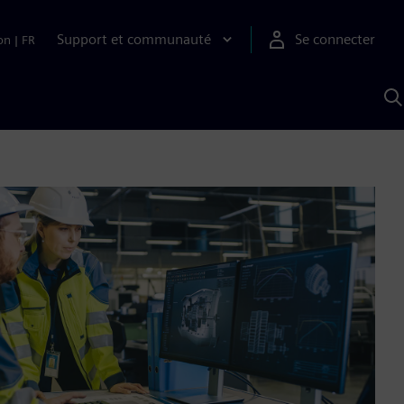
Support et communauté
Se connecter
on
|
FR
R
a
S