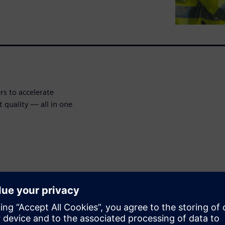
 to accelerate
 quality — all in one
s tailored to your role
n apply today
r 30 minutes