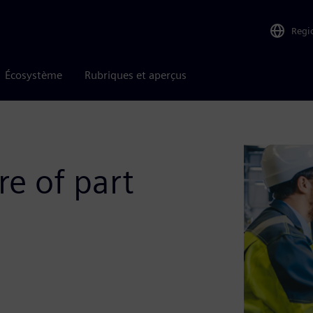
Regi
Écosystème
Rubriques et aperçus
re of part