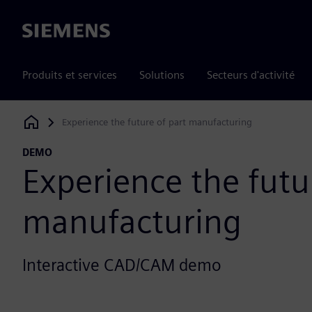
Siemens
Produits et services
Solutions
Secteurs d'activité
Experience the future of part manufacturing
Siemens Digital Industries Software
DEMO
Experience the futu
manufacturing
Interactive CAD/CAM demo