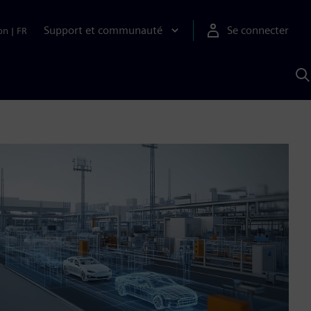
Support et communauté
Se connecter
on
|
FR
R
a
S