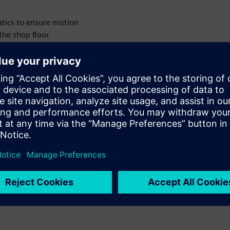
atics to ensure motion
he shop floor.
s
possible robot locations,
narios
e multiple what-if scenarios
d layout.
ciently
nes the introduction of new
educed risk and downtime.