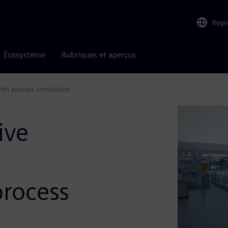
Regi
Écosystème
Rubriques et aperçus
ith process simulation
ive
rocess