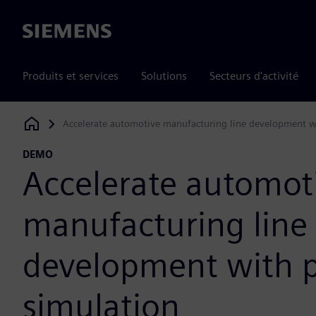
Siemens
Produits et services
Solutions
Secteurs d'activité
Accelerate automotive manufacturing line development w
Siemens Digital Industries Software
DEMO
Accelerate automot
manufacturing line
development with p
simulation