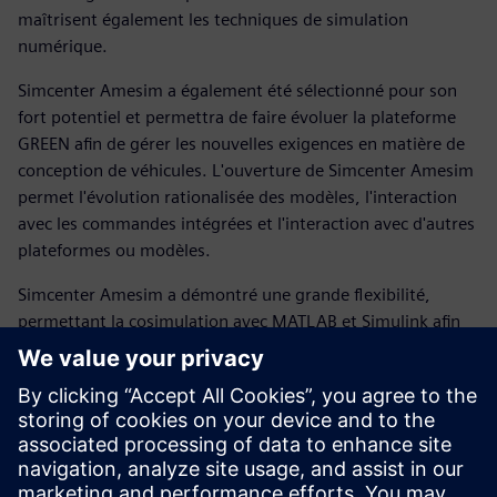
maîtrisent également les techniques de simulation
numérique.
Simcenter Amesim a également été sélectionné pour son
fort potentiel et permettra de faire évoluer la plateforme
GREEN afin de gérer les nouvelles exigences en matière de
conception de véhicules. L'ouverture de Simcenter Amesim
permet l'évolution rationalisée des modèles, l'interaction
avec les commandes intégrées et l'interaction avec d'autres
plateformes ou modèles.
Simcenter Amesim a démontré une grande flexibilité,
permettant la cosimulation avec MATLAB et Simulink afin
d'améliorer la lisibilité des contrôles et l'interactivité avec le
code embarqué. La possibilité de créer des scripts avec le
langage de programmation libre Python et le langage
informatique de haut niveau MATLAB dans Simcenter
Amesim permet aux ingénieurs de contrôler le flux de
travail d'une étude de synthèse énergétique (y compris les