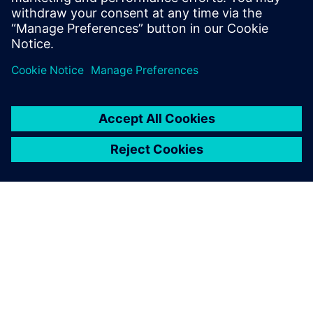
données, les calculs, le lancement de la simulation, le cas
d'utilisation, l'analyse et la synthèse), ce qui permet une
exécution sans faille de modèles complexes.
La flexibilité de Simcenter Amesim permettra une évolution
future de la plateforme GREEN afin d'étendre les analyses
aux groupes motopropulseurs conventionnels et d'effectuer
des analyses de compromis entre leur consommation de
carburant et leurs performances avec d'autres attributs
clés, y compris le confort thermique, la gestion de l'énergie
du réseau de bord, la conduite, les gaz d'échappement et
autres.