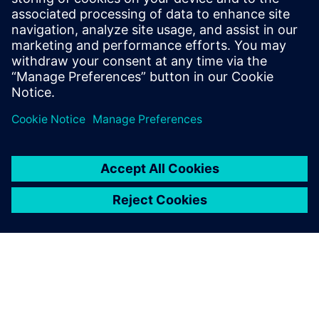
différents", explique Bonaventure Ndong Gumedzoe. "Nous
avons déjà découvert le potentiel de quelques bons outils
de Siemens, comme le Simcenter SCADAS XS et le casque
binaural Simcenter SCADAS 3D. Ces outils fonctionnent
avec une tablette, et c'est un tout petit équipement que
nous pouvons apporter dans le véhicule pour réaliser les
tests facilement."
L'équipe est constamment à la recherche de nouveaux
moyens pour renforcer son engagement en faveur de
l'excellence en matière d'ingénierie NVH et trouver des
outils passionnants à ajouter à ses processus.
"Lorsque je parle avec mon équipe NVH, ils disent que le
support de Siemens est très professionnel et qu'il y a une
bonne communication", déclare Cédric Plasse. "Nous
essayons d'utiliser les outils Siemens dans tous les
domaines. C'est une bonne chose, car nous pouvons tirer
parti du fait qu'un plus grand nombre de personnes des