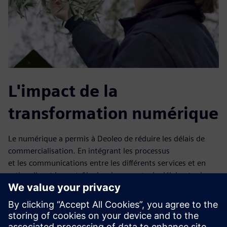
L'impact de la
transformation numérique
Le numérique a permis à Deoleo de réduire les délais de
commercialisation. En intégrant les processus
et les communications entre les différents services et en
rationalisant le contrôle des documents, le délai entre les
phases de production et la mise en bouteille s'est raccourci.
Ces progrès donnent à l'entreprise une longueur d'avance
sur la concurrence et lui permettent de conserver sa
position de leader sur le marché à long terme.