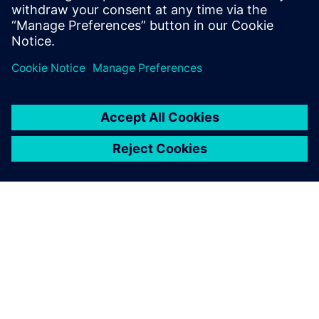
AZL fournit un environnement d’essai optimisé en
développant des bancs à rouleaux personnalisés avec des
surfaces variables. Des bancs d’essai supplémentaires,
appelés bancs d’essai de suspension et de force des pneus
AZL, permettent de tester des véhicules complets, des
suspensions avant et arrière et des combinaisons pneu-
jante sur précisément les mêmes stimulations. Ainsi,
l’approche du modèle V est mise en œuvre dans un
environnement très reproductible.
Basés sur une base de données de mesures optimale, les
modèles validés par des essais fournissent un
environnement robuste pour le développement ultérieur de
véhicules virtuels.