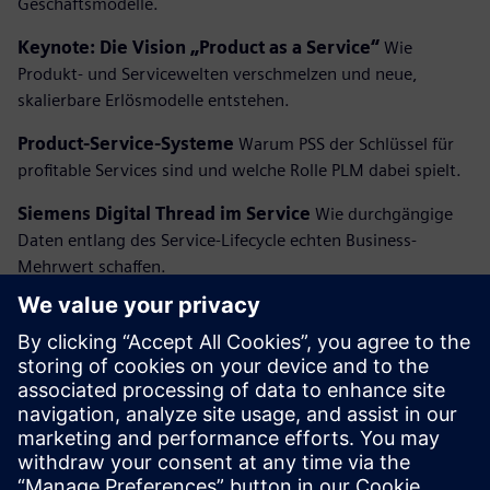
Geschäftsmodelle.
Keynote: Die Vision „Product as a Service“
Wie
Produkt- und Servicewelten verschmelzen und neue,
skalierbare Erlösmodelle entstehen.
Product-Service-Systeme
Warum PSS der Schlüssel für
profitable Services sind und welche Rolle PLM dabei spielt.
Siemens Digital Thread im Service
Wie durchgängige
Daten entlang des Service-Lifecycle echten Business-
Mehrwert schaffen.
Stimme der Partner
Praxisnahe Use-Cases und konkrete
Erfahrungen aus realen Projekten.
Podiumsdiskussion
Chancen, Herausforderungen und
Erfolgsfaktoren neuer Service-Geschäftsmodelle mit Raum
für Ihre Fragen.
Networking-Aperitif
Persönlicher Austausch in