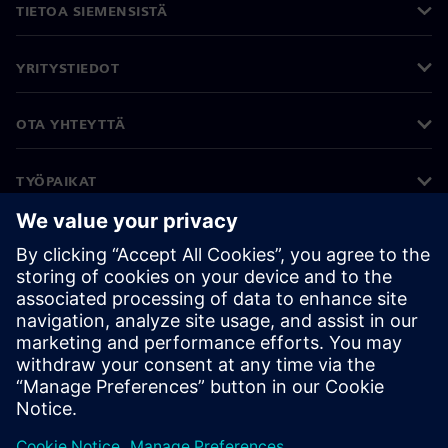
TIETOA SIEMENSISTÄ
YRITYSTIEDOT
OTA YHTEYTTÄ
TYÖPAIKAT
©
Siemens
2026
Yritystiedot
Tietosuojailmoitus
Evästekäytäntö