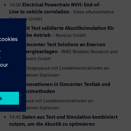
10:00
Electrical Powertrain NVH: End-of-
Line to vehicle correlation
- Valeo eAutomtotive
Germany GmbH
10:30
Mit Test validierte Akustiksimulation für
ein e-Bike Antrieb
– Novicos GmbH
11:00
Simcenter Test Solutions an Enercon
Windenergieanlagen
- WRD Wobben Research and
Development GmbH
11:30 Mittagspause mit Livedemonstrationen an
verschiedenen Stationen
13:00
Innovationen in Simcenter Testlab und
neue Testmethoden
14:00 Pause mit Livedemonstrationen an
verschiedenen Stationen
14:45
Daten aus Test und Simulation kombiniert
nutzen, um die Akustik zu optimieren