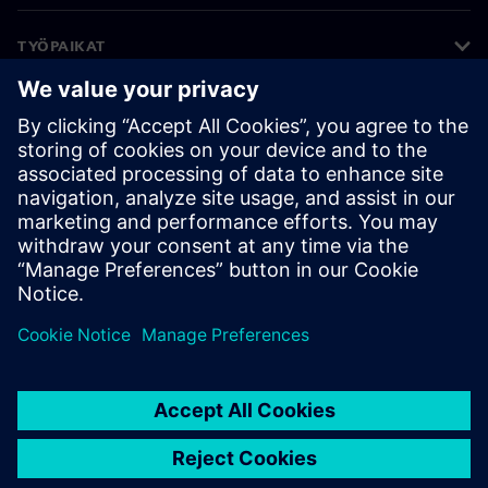
TYÖPAIKAT
©
Siemens
2026
Yritystiedot
Tietosuojailmoitus
Evästekäytäntö
Käyttöehdot
Digitaalinen tunnus
Väärinkäytösten paljastaminen