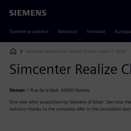
Siemens
Tuotteet ja palvelut
Ratkaisut
Toimialat
Kumppa
Simcenter Realize Club: Nantes, France | June 11, 2026
Siemens Digital Industries Software
Simcenter Realize C
Venue:
1 Rue de la Noë, 44300 Nantes
One year after acquisition by Siemens of Altair. See how the
industry thanks to the complete offer in the simulation do