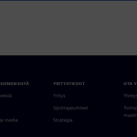
 SIEMENSISTÄ
YRITYSTIEDOT
OTA 
meistä
Yritys
Yhtey
Sijoittajasuhteet
Toimi
maailm
 ja media
Strategia