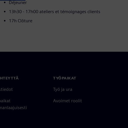
Déjeuner
13h30 - 17h00 ateliers et témoignages clients
17h Clôture
YHTEYTTÄ
TYÖPAIKAT
stiedot
Työ ja ura
paikat
Avoimet roolit
anlaajuisesti