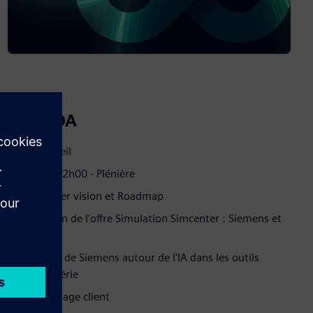
AGENDA
9h Accueil
9h30 - 12h00 - Plénière
Simcenter vision et Roadmap
évolution de l'offre Simulation Simcenter : Siemens et
Altair
la vision de Siemens autour de l'IA dans les outils
d'ingiénérie
témoignage client