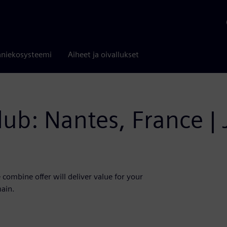
niekosysteemi
Aiheet ja oivallukset
lub: Nantes, France |
 combine offer will deliver value for your
main.