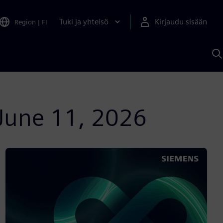
Tuki ja yhteisö
Kirjaudu sisään
Region
|
FI
H
S
A
a
 June 11, 2026