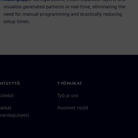
visualize generated patterns in real-time, eliminating the
need for manual programming and drastically reducing
setup times.
YHTEYTTÄ
TYÖPAIKAT
stiedot
Työ ja ura
paikat
Avoimet roolit
anlaajuisesti