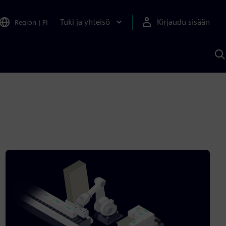
Tuki ja yhteisö
Kirjaudu sisään
Region
|
FI
H
S
A
a