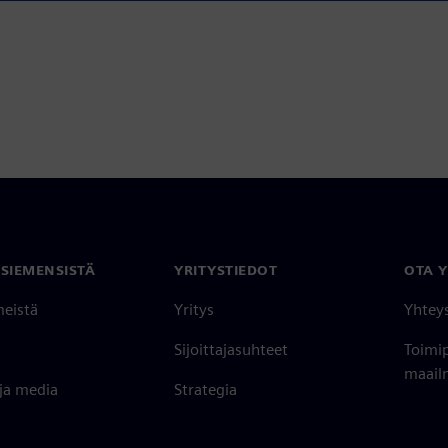
 SIEMENSISTÄ
YRITYSTIEDOT
OTA 
meistä
Yritys
Yhtey
Sijoittajasuhteet
Toimi
maailm
 ja media
Strategia