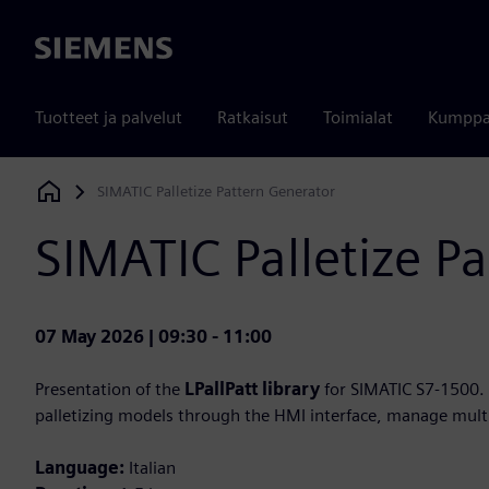
Siemens
Tuotteet ja palvelut
Ratkaisut
Toimialat
Kumppa
SIMATIC Palletize Pattern Generator
Siemens Digital Industries Software
SIMATIC Palletize P
07 May 2026 | 09:30 - 11:00
Presentation of the
LPallPatt library
for SIMATIC S7-1500. 
palletizing models through the HMI interface, manage mult
Language:
Italian