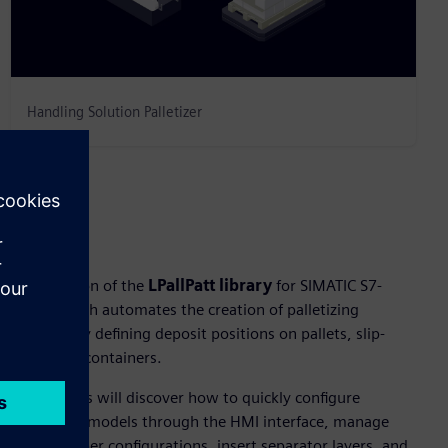
Handling Solution Palletizer
Abstract
Presentation of the
LPallPatt library
for SIMATIC S7-
1500, which automates the creation of palletizing
patterns by defining deposit positions on pallets, slip-
sheets, or containers.
Participants will discover how to quickly configure
palletizing models through the HMI interface, manage
multi-gripper configurations, insert separator layers, and