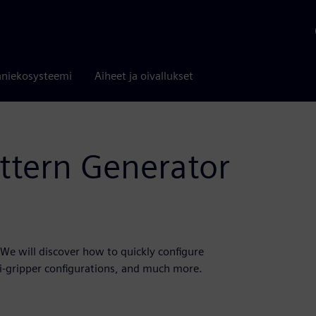
niekosysteemi
Aiheet ja oivallukset
attern Generator
We will discover how to quickly configure
i-gripper configurations, and much more.