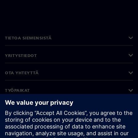
TIETOA SIEMENSISTÄ
YRITYSTIEDOT
OTA YHTEYTTÄ
TYÖPAIKAT
©
Siemens
2026
Yritystiedot