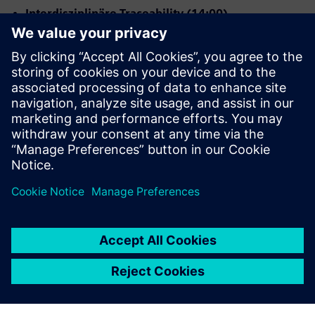
Interdisziplinäre Traceability (14:00)
Nutzen entlang des gesamten Systemlebenszyklus
Positive Effekte auf Zusammenarbeit &
Entwicklungsqualität
KI im Systems Engineering (15:00)
Verständnis zu GenAI/ML/KI
Beispielhafte KI‑Use Cases im Engineeringumfeld