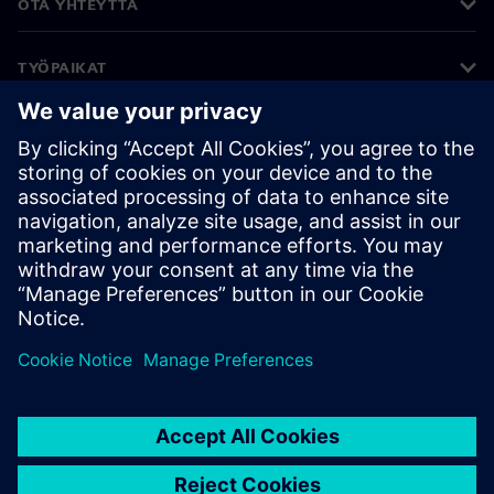
OTA YHTEYTTÄ
TYÖPAIKAT
©
Siemens
2026
Yritystiedot
Tietosuojailmoitus
Evästekäytäntö
Käyttöehdot
Digitaalinen tunnus
Väärinkäytösten paljastaminen