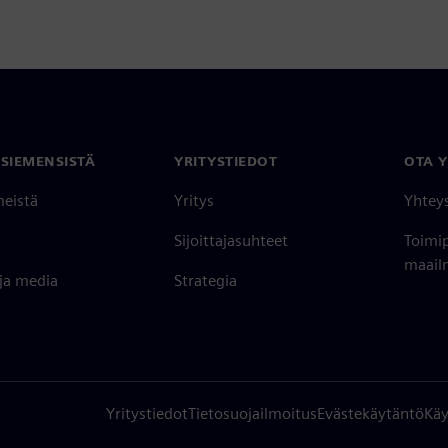
 SIEMENSISTÄ
YRITYSTIEDOT
OTA 
meistä
Yritys
Yhtey
Sijoittajasuhteet
Toimi
maailm
 ja media
Strategia
Yritystiedot
Tietosuojailmoitus
Evästekäytäntö
Käy