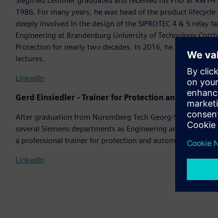
Siegfried Lemmer graduated and received his PhD at RWTH 
1986. For many years, he was head of the product lifecycl
deeply involved in the design of the SIPROTEC 4 & 5 relay f
Engineering at Brandenburg University of Technology Cottb
Protection for nearly two decades. In 2016, he retired from
lectures.
LinkedIn
Gerd Einsiedler - Trainer for Protection and Automat
After graduation from Nuremberg Tech Georg-Simon-Ohm as
several Siemens departments as Engineering and Sales Engi
a professional trainer for protection and automation syst
LinkedIn