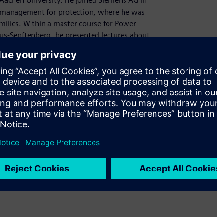
Aachen University. He joined Siemens AG in
e management for protection, where he was
amilies. Within a master course for Power
us-Senftenberg, he presented lectures about
 SIEMENS but continued his university
ion Systems
 Engineer in 1993, he has been working in
neer. Since September 2023 he is working as
ems in Siemens Power Academy.