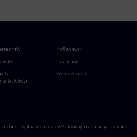
YHTEYTTÄ
TYÖPAIKAT
stiedot
Työ ja ura
paikat
Avoimet roolit
anlaajuisesti
ttöehdot
Digitaalinen tunnus
Väärinkäytösten paljastaminen