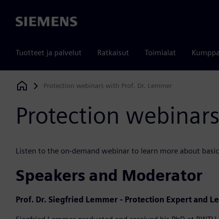
Siemens
Tuotteet ja palvelut
Ratkaisut
Toimialat
Kumppa
Protection webinars with Prof. Dr. Lemmer
Siemens Digital Industries Software
Protection webinars
Listen to the on-demand webinar to learn more about basic
Speakers and Moderator
Prof. Dr. Siegfried Lemmer - Protection Expert and L