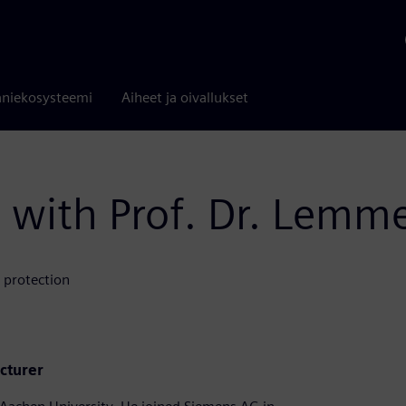
niekosysteemi
Aiheet ja oivallukset
 with Prof. Dr. Lemm
 protection
ecturer