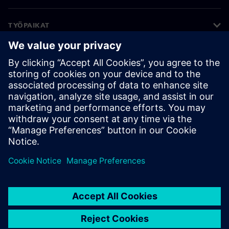
TYÖPAIKAT
©
Siemens
2026
Yritystiedot
Tietosuojailmoitus
Evästekäytäntö
Käyttöehdot
Digitaalinen tunnus
Väärinkäytösten paljastaminen