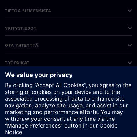
TIETOA SIEMENSISTÄ
YRITYSTIEDOT
OTA YHTEYTTÄ
TYÖPAIKAT
©
Siemens
2026
Yritystiedot
Tietosuojailmoitus
Evästekäytäntö