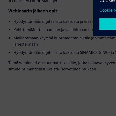
Technical Account Manager
Webinaarin jälkeen opit:
Hyödyntämään digitaalista kaksosta ja eri simulointitaso
Kehittämään, testaamaan ja validoimaan liikkeenohjaukse
Mallintamaan käyttöä kuormadatan avulla ja ymmärtämä
järjestelmään
Hyödyntämään digitaalista kaksosta SINAMICS G220- ja 
Tämä webinaari on suunnattu kaikille, jotka haluavat syve
simulointimahdollisuuksista. Tervetuloa mukaan.