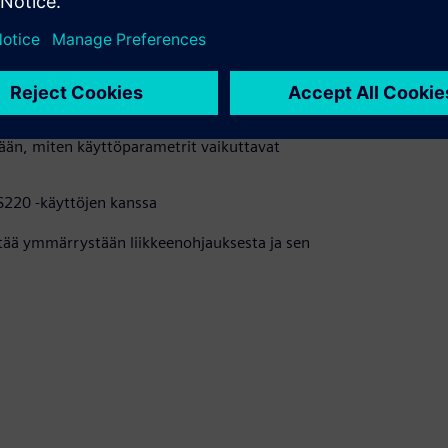
ja liikkeenohjaussovelluksen kehityksessä
n ohjelmaa ilman fyysistä laitteistoa
än, miten käyttöparametrit vaikuttavat
S220 -käyttöjen kanssa
ntää ymmärrystään liikkeenohjauksesta ja sen