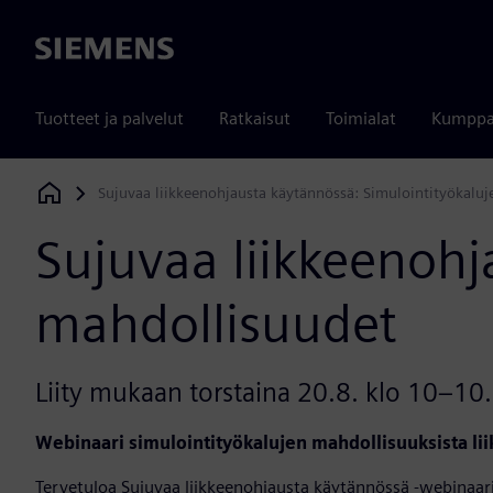
Siemens
Tuotteet ja palvelut
Ratkaisut
Toimialat
Kumppa
Sujuvaa liikkeenohjausta käytännössä: Simulointityökalu
Siemens Digital Industries Software
Sujuvaa liikkeenohj
mahdollisuudet
Liity mukaan torstaina 20.8. klo 10–10
Webinaari simulointityökalujen mahdollisuuksista l
Tervetuloa Sujuvaa liikkeenohjausta käytännössä -webinaa