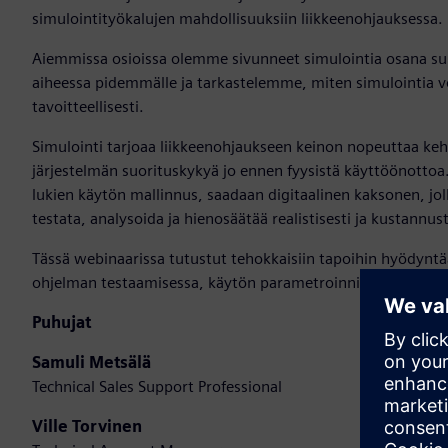
simulointityökalujen mahdollisuuksiin liikkeenohjauksessa.
Aiemmissa osioissa olemme sivunneet simulointia osana s
aiheessa pidemmälle ja tarkastelemme, miten simulointia 
tavoitteellisesti.
Simulointi tarjoaa liikkeenohjaukseen keinon nopeuttaa kehi
järjestelmän suorituskykyä jo ennen fyysistä käyttöönottoa
lukien käytön mallinnus, saadaan digitaalinen kaksonen, jo
testata, analysoida ja hienosäätää realistisesti ja kustannus
Tässä webinaarissa tutustut tehokkaisiin tapoihin hyödyntää
ohjelman testaamisessa, käytön parametroinnissa ja kuorm
Puhujat
Samuli Metsälä
Technical Sales Support Professional
Ville Torvinen