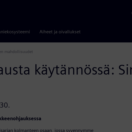
niekosysteemi
Aiheet ja oivallukset
jen mahdollisuudet
austa käytännössä: Si
.30.
iikkeenohjauksessa
risarjan kolmanteen osaan, jossa syvennymme