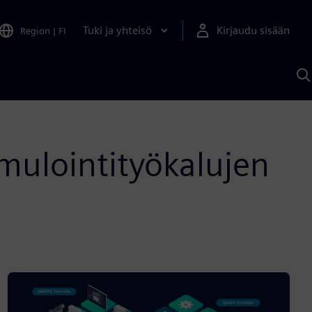
Tuki ja yhteisö
Kirjaudu sisään
Region
|
FI
H
S
A
a
mulointityökalujen