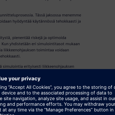
uunnitteluprosessia. Tässä jaksossa menemme
voidaan hyödyntää käytännössä tehokkaasti ja
tystä, pienentää riskejä ja optimoida
. Kun yhdistetään eri simulointitasot mukaan
lla liikkeenohjauksen toimintaa voidaan
tehokkaasti.
 simulointia erityisesti liikkeenohjauksen
amallien rakentamisessa.