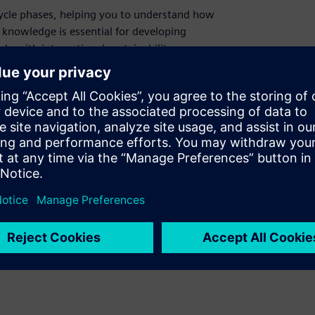
 cycle phases, helping you to understand how
s knowledge is essential for developing
y with international sustainability
icable for service providers.
professionals, key account professionals,
roduct managers
ability
;
Module 4 – Decarbonization
;
Module