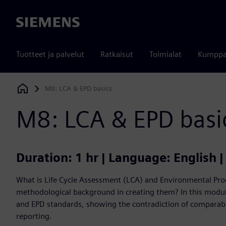
Siemens
Tuotteet ja palvelut
Ratkaisut
Toimialat
Kumppa
M8: LCA & EPD basics
Siemens Digital Industries Software
M8: LCA & EPD basi
Duration: 1 hr | Language: English 
What is Life Cycle Assessment (LCA) and Environmental Pro
methodological background in creating them? In this module,
and EPD standards, showing the contradiction of comparabili
reporting.