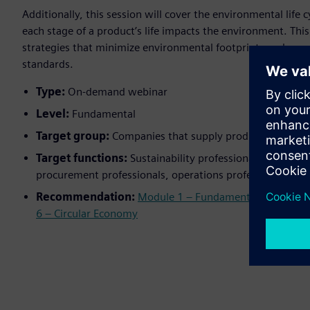
Additionally, this session will cover the environmental life
each stage of a product’s life impacts the environment. Thi
strategies that minimize environmental footprints and compl
standards.
Type:
On-demand webinar
Level:
Fundamental
Target group:
Companies that supply products. Not appl
Target functions:
Sustainability professionals, quality 
procurement professionals, operations professionals, p
Recommendation:
Module 1 – Fundamentals of Sustain
6 – Circular Economy