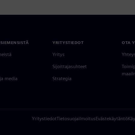
 SIEMENSISTÄ
YRITYSTIEDOT
OTA 
meistä
Yritys
Yhtey
Sijoittajasuhteet
Toimi
maailm
 ja media
Strategia
Yritystiedot
Tietosuojailmoitus
Evästekäytäntö
Käy