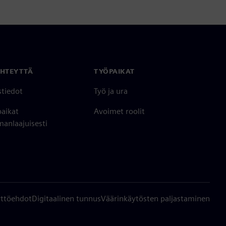
YHTEYTTÄ
TYÖPAIKAT
stiedot
Työ ja ura
paikat
Avoimet roolit
anlaajuisesti
ttöehdot
Digitaalinen tunnus
Väärinkäytösten paljastaminen