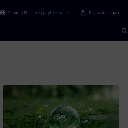
Tuki ja yhteisö
Kirjaudu sisään
Region
|
FI
H
S
A
a