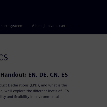
niekosysteemi
Aiheet ja oivallukset
cs
| Handout: EN, DE, CN, ES
duct Declarations (EPD), and what is the
 we’ll explore the different levels of LCA
ty and flexibility in environmental