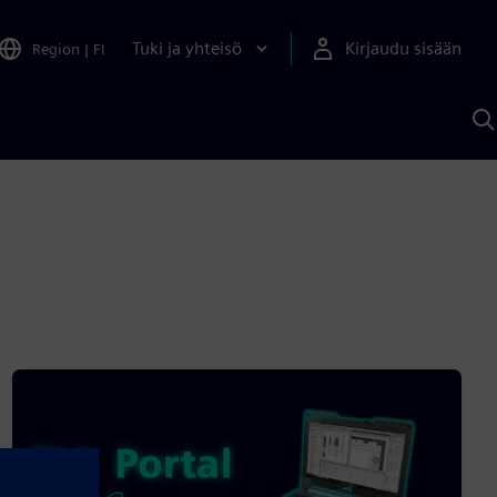
Tuki ja yhteisö
Kirjaudu sisään
Region
|
FI
H
S
A
a