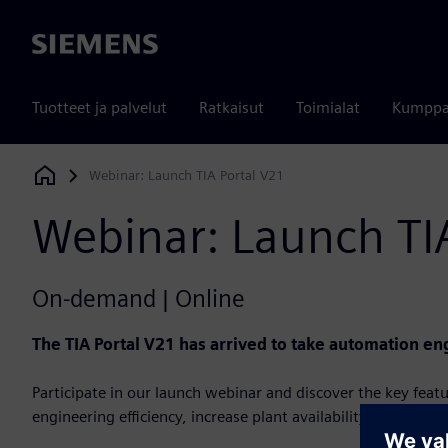
Siemens
Tuotteet ja palvelut
Ratkaisut
Toimialat
Kumppa
Webinar: Launch TIA Portal V21
Siemens Digital Industries Software
Webinar: Launch TI
On-demand | Online
The TIA Portal V21 has arrived to take automation eng
Participate in our launch webinar and discover the key fea
engineering efficiency, increase plant availability, and simpl