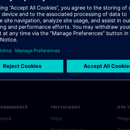
l transform your projects.
 SIEMENSISTÄ
YRITYSTIEDOT
OTA 
meistä
Yritys
Yhtey