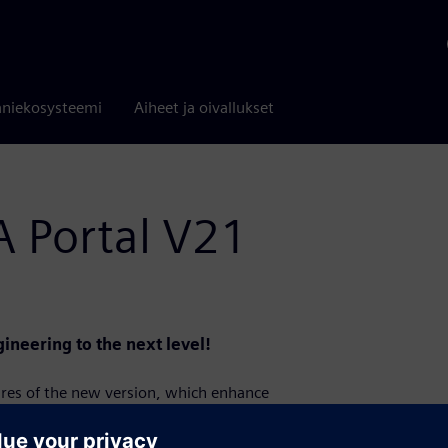
niekosysteemi
Aiheet ja oivallukset
A Portal V21
ineering to the next level!
tures of the new version, which enhance
ify IT–OT integration.