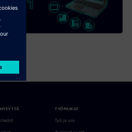
YHTEYTTÄ
TYÖPAIKAT
stiedot
Työ ja ura