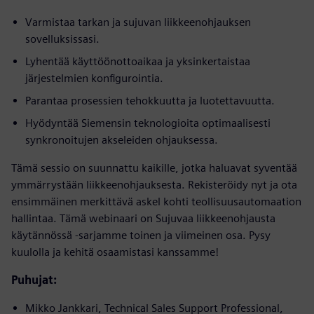
Varmistaa tarkan ja sujuvan liikkeenohjauksen
sovelluksissasi.
Lyhentää käyttöönottoaikaa ja yksinkertaistaa
järjestelmien konfigurointia.
Parantaa prosessien tehokkuutta ja luotettavuutta.
Hyödyntää Siemensin teknologioita optimaalisesti
synkronoitujen akseleiden ohjauksessa.
Tämä sessio on suunnattu kaikille, jotka haluavat syventää
ymmärrystään liikkeenohjauksesta. Rekisteröidy nyt ja ota
ensimmäinen merkittävä askel kohti teollisuusautomaation
hallintaa. Tämä webinaari on Sujuvaa liikkeenohjausta
käytännössä -sarjamme toinen ja viimeinen osa. Pysy
kuulolla ja kehitä osaamistasi kanssamme!
Puhujat:
Mikko Jankkari, Technical Sales Support Professional,