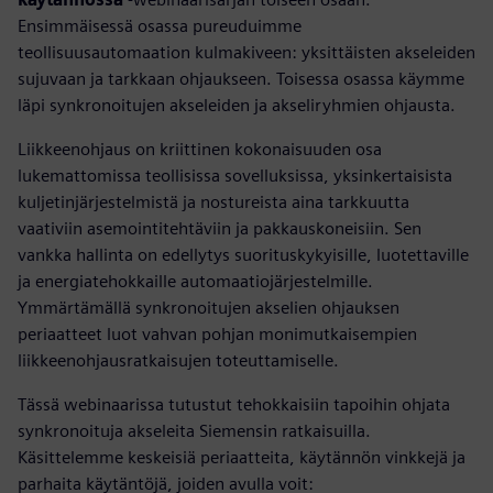
Ensimmäisessä osassa pureuduimme
teollisuusautomaation kulmakiveen: yksittäisten akseleiden
sujuvaan ja tarkkaan ohjaukseen. Toisessa osassa käymme
läpi synkronoitujen akseleiden ja akseliryhmien ohjausta.
Liikkeenohjaus on kriittinen kokonaisuuden osa
lukemattomissa teollisissa sovelluksissa, yksinkertaisista
kuljetinjärjestelmistä ja nostureista aina tarkkuutta
vaativiin asemointitehtäviin ja pakkauskoneisiin. Sen
vankka hallinta on edellytys suorituskykyisille, luotettaville
ja energiatehokkaille automaatiojärjestelmille.
Ymmärtämällä synkronoitujen akselien ohjauksen
periaatteet luot vahvan pohjan monimutkaisempien
liikkeenohjausratkaisujen toteuttamiselle.
Tässä webinaarissa tutustut tehokkaisiin tapoihin ohjata
synkronoituja akseleita Siemensin ratkaisuilla.
Käsittelemme keskeisiä periaatteita, käytännön vinkkejä ja
parhaita käytäntöjä, joiden avulla voit: